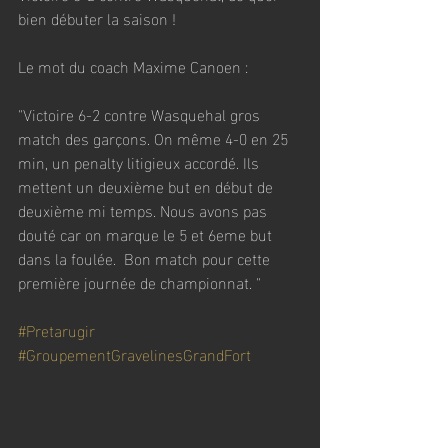
bien débuter la saison !
Le mot du coach Maxime Canoen :
"Victoire 6-2 contre Wasquehal gros 
match des garçons. On même 4-0 en 25 
min, un penalty litigieux accordé. Ils 
mettent un deuxième but en début de 
deuxième mi temps. Nous avons pas 
douté car on marque le 5 et 6eme but 
dans la foulée.  Bon match pour cette 
première journée de championnat. "
#Pretarugir
#GroupementGravelinesGrandFort