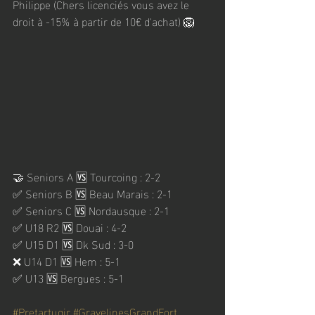
Philippe (Chers licenciés vous avez le 
droit à -15% à partir de 10€ d'achat) 🦁
🤝 Seniors A 🆚 Tourcoing : 2-2
✅ Seniors B 🆚 Beau Marais : 2-1
✅ Seniors C 🆚 Nordausque : 2-1
✅ U18 R2 🆚 Douai : 4-2
✅ U15 D1 🆚 Dk Sud : 3-0
❌ U14 D1 🆚 Hem : 5-1
✅ U13 🆚 Bergues : 5-1
#Pretartugir
#GravelinesGrandFort