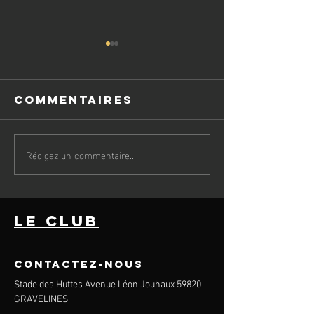
Commentaires
Rédigez un commentaire...
RESULTATS DU
INFORMA
WE BY MCDO
BILLETTER
GFP 🦁
GRAVELIN
CALAIS B
le club
MARAIS 🦁
CONtactez-nous
Stade des Huttes Avenue Léon Jouhaux 59820
GRAVELINES