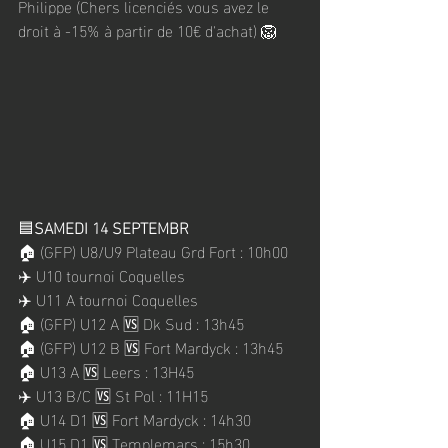
Philippe (Chers licenciés vous avez le 
droit à -15% à partir de 10€ d'achat) 🦁
🟦
SAMEDI 14 SEPTEMBR
🏠 (GFP) U8/U9 Plateau Grd Fort : 10h00
✈️ U10 tournoi Coquelles
✈️ U11 A tournoi Coquelles
🏠 (GFP) U12 A 🆚 Dk Sud : 13h45 
🏠 (GFP) U12 B 🆚 Fort Mardyck : 13h45 
🏠 U13 A 🆚 Leers : 13H45
✈️ U13 B/C 🆚 St Pol : 11H15
🏠 U14 D1 🆚 Fort Mardyck : 14h30
🏠 U15 D1 🆚 Templemars : 15h30