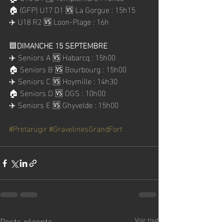
🏠 (GFP) U17 D1 🆚 La Gorgue : 15h15
✈️ U18 R2 🆚 Loon-Plage : 16h
🟦
DIMANCHE 15 SEPTEMBRE
✈️ Seniors A 🆚 Habarcq : 15h00
🏠 Seniors B 🆚 Bourbourg : 15h00 
✈️ Seniors C 🆚 Hoymille : 14h30
🏠 Seniors D 🆚 OGS : 10h00
✈️ Seniors E 🆚 Ghyvelde : 15h00
#Pretarugir
#GravelinesGrandFort
Posts récents
Voir tout