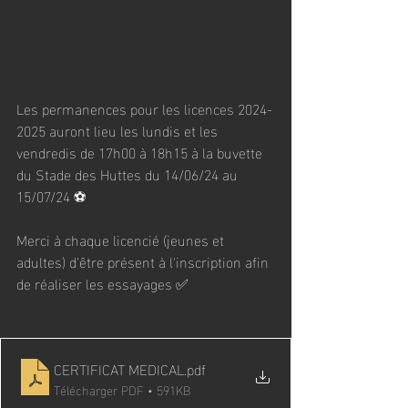
Les permanences pour les licences 2024-
2025 auront lieu les lundis et les 
vendredis de 17h00 à 18h15 à la buvette 
du Stade des Huttes du 14/06/24 au 
15/07/24 ⚽️
Merci à chaque licencié (jeunes et 
adultes) d'être présent à l'inscription afin 
de réaliser les essayages ✅
CERTIFICAT MEDICAL
.pdf
Télécharger PDF • 591KB