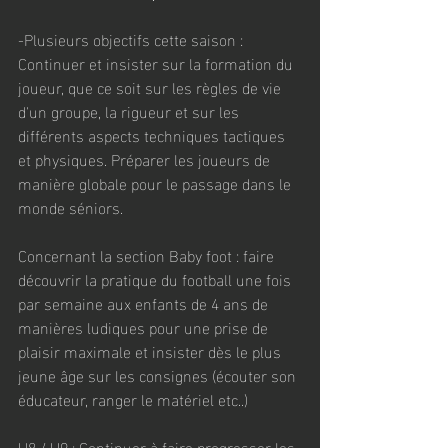
-Plusieurs objectifs cette saison : 
Continuer et insister sur la formation du 
joueur, que ce soit sur les règles de vie 
d'un groupe, la rigueur et sur les 
différents aspects techniques tactiques 
et physiques. Préparer les joueurs de 
manière globale pour le passage dans le 
monde séniors.
Concernant la section Baby foot : faire 
découvrir la pratique du football une fois 
par semaine aux enfants de 4 ans de 
manières ludiques pour une prise de 
plaisir maximale et insister dès le plus 
jeune âge sur les consignes (écouter son 
éducateur, ranger le matériel etc..)
U8 / U9 : Continuer à faire progresser les 