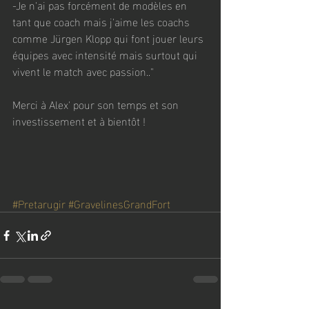
-Je n'ai pas forcément de modèles en 
tant que coach mais j'aime les coachs 
comme Jürgen Klopp qui font jouer leurs 
équipes avec intensité mais surtout qui 
vivent le match avec passion.."
Merci à Alex' pour son temps et son 
investissement et à bientôt !
#Pretarugir
#GravelinesGrandFort