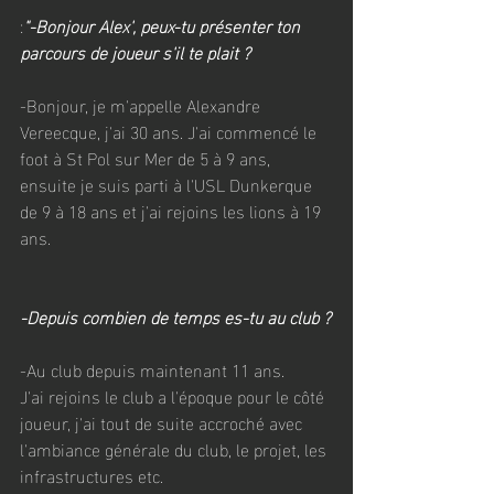
:
"-Bonjour Alex', peux-tu présenter ton 
parcours de joueur s'il te plait ?
-Bonjour, je m'appelle Alexandre 
Vereecque, j'ai 30 ans. J'ai commencé le 
foot à St Pol sur Mer de 5 à 9 ans, 
ensuite je suis parti à l'USL Dunkerque 
de 9 à 18 ans et j'ai rejoins les lions à 19 
ans.
-Depuis combien de temps es-tu au club ?
-Au club depuis maintenant 11 ans. 
J'ai rejoins le club a l'époque pour le côté 
joueur, j'ai tout de suite accroché avec 
l'ambiance générale du club, le projet, les 
infrastructures etc.