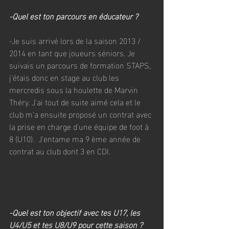
-Quel est ton parcours en éducateur ?
-Je suis arrivé lors de la saison 2013 / 
2014 en tant que joueurs séniors. Je 
suivais un parcours de formation STAPS, 
j'étais donc en stage au club les 
mercredis sous la houlette de Marvin 
Théry. J'ai tout de suite aimé cela et le 
club m'a ensuite proposé un contrat avec 
la prise en charge d'une équipe de foot à 
8 (U10).  J'entame ma 9 ème année de 
contrat au club dont 3 en CDI.
-Quel est ton objectif avec tes U17, les 
U4/U5 et tes U8/U9 pour cette saison ?