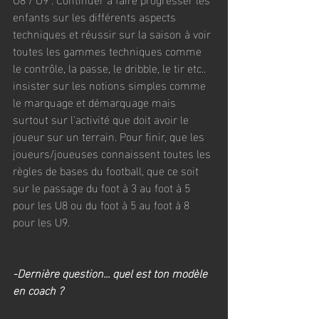
enfants sur les différents aspects 
techniques et réussir sur la saison à voir 
toutes les gammes techniques comme 
le contrôle, la passe, le dribble, le tir etc.. 
insister sur les notions simples comme 
le marquage et démarquage mais 
surtout sur l'activité que doit avoir le 
joueur sur un terrain. Pour finir, que les 
joueurs/joueuses connaissent toutes les 
règles de bases du football, que ce soit 
sur le passage du foot à 3 au foot à 5 
pour les U8 ou du foot à 5 au foot à 8 
pour les U9.
-Dernière question... quel est ton modèle 
en coach ?