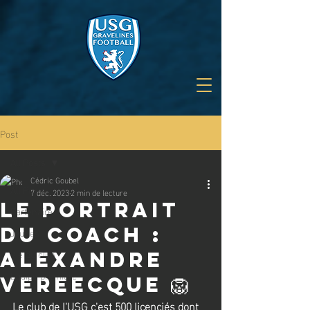
Post
All Posts
Cédric Goubel
All Posts
7 déc. 2023
2 min de lecture
LE PORTRAIT
Partenaire
DU COACH :
Jeunes
Vie du club
Alexandre
Equipe première
Vereecque 🦁
Le club de l'USG c'est 500 licenciés dont 