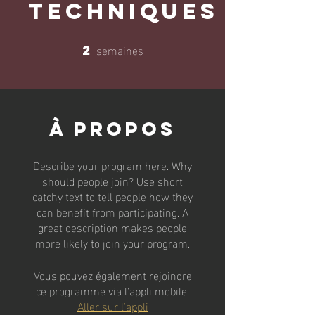
Techniques
semaines
2
2 semaines
À propos
Describe your program here. Why
should people join? Use short
catchy text to tell people how they
can benefit from participating. A
great description makes people
more likely to join your program.
Vous pouvez également rejoindre
ce programme via l'appli mobile.
Aller sur l'appli