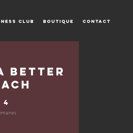
INESS CLUB
BOUTIQUE
CONTACT
a Better
oach
semaines
4
emaines