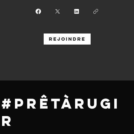
Rejoindre
#Prêtàrugi
r